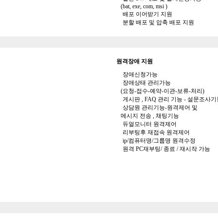
(bat, exe, com, msi )
배포 이어받기 지원
분할 배포 및 압축 배포 지원
원격장애 지원
장애신청가능
장애상태 관리가능
(요청-접수-예약-이관-보류-처리)
게시판 , FAQ 관리 기능 - 설문조사
상담원 관리기능-원격제어 및
메시지 전송 , 채팅기능
듀얼모니터 원격제어
리부팅후 재접속 원격제어
ip/컴퓨터명/그룹명 원격수정
원격 PC재부팅/ 종료 / 재시작 가능