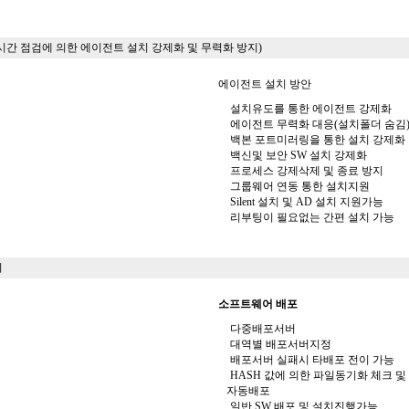
간 점검에 의한 에이전트 설치 강제화 및 무력화 방지)
에이전트 설치 방안
설치유도를 통한 에이전트 강제화
에이전트 무력화 대응(설치폴더 숨김
백본 포트미러링을 통한 설치 강제화
백신및 보안 SW 설치 강제화
프로세스 강제삭제 및 종료 방지
그룹웨어 연동 통한 설치지원
Silent 설치 및 AD 설치 지원가능
리부팅이 필요없는 간편 설치 가능
리
소프트웨어 배포
다중배포서버
대역별 배포서버지정
배포서버 실패시 타배포 전이 가능
HASH 값에 의한 파일동기화 체크 및
자동배포
일반 SW 배포 및 설치진행가능